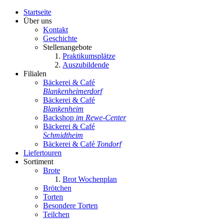
Startseite
Über uns
Kontakt
Geschichte
Stellenangebote
Praktikumsplätze
Auszubildende
Filialen
Bäckerei & Café
Blankenheimerdorf
Bäckerei & Café
Blankenheim
Backshop
im Rewe-Center
Bäckerei & Café
Schmidtheim
Bäckerei & Café
Tondorf
Liefertouren
Sortiment
Brote
Brot Wochenplan
Brötchen
Torten
Besondere Torten
Teilchen